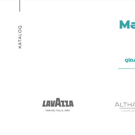
Mə
QİD