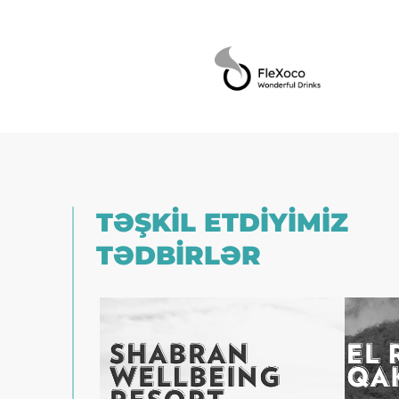
TƏŞKİL ETDİYİMİZ
TƏDBİRLƏR