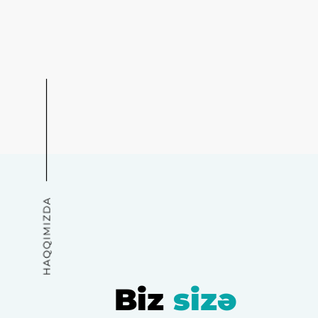
Biz
sizə