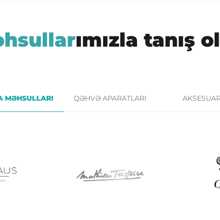
hsullar
ımızla tanış o
A MƏHSULLARI
QƏHVƏ APARATLARI
AKSESUA