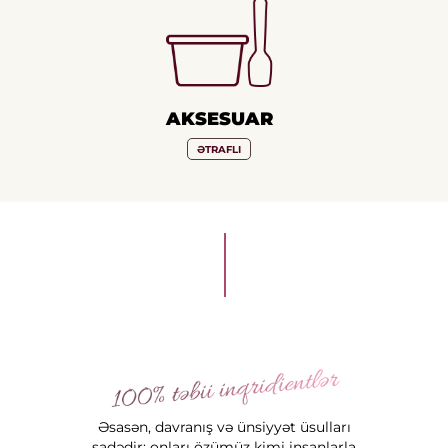
AKSESUAR
ƏTRAFLI
Əsasən, davranış və ünsiyyət üsulları
sadədir: onları özümüz kimi insanlarla