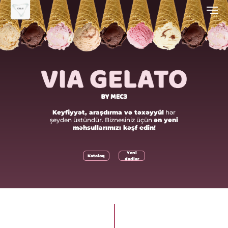
Keyfiyyət, araşdırma və təxəyyül
hər
şeydən üstündür. Biznesiniz üçün
ən yeni
məhsullarımızı kəşf edin!
Yeni
Kataloq
dadlar