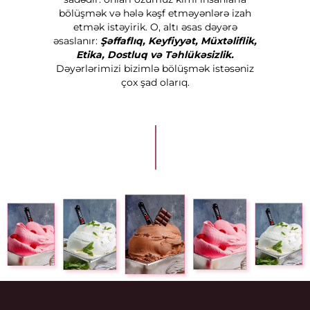
bölüşmək və hələ kəşf etməyənlərə izah
etmək istəyirik. O, altı əsas dəyərə
əsaslanır:
Şəffaflıq, Keyfiyyət, Müxtəliflik,
Etika, Dostluq və Təhlükəsizlik.
Dəyərlərimizi bizimlə bölüşmək istəsəniz
çox şad olarıq.