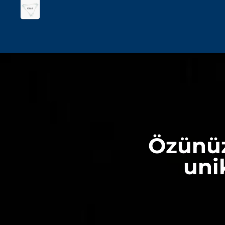
Özünüz
uni