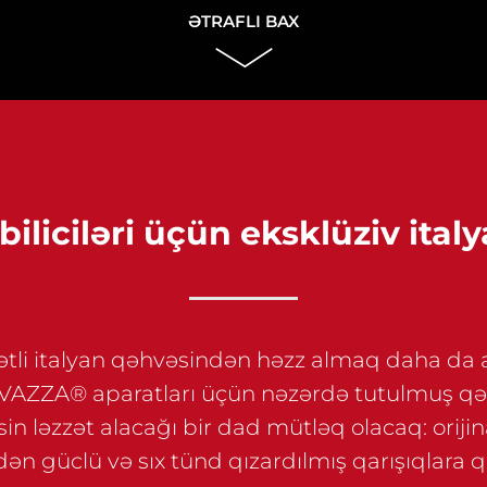
ƏTRAFLI BAX
biliciləri üçün eksklüziv ital
ətli italyan qəhvəsindən həzz almaq daha d
ZZA® aparatları üçün nəzərdə tutulmuş qəhv
in ləzzət alacağı bir dad mütləq olacaq: orijin
dən güclü və sıx tünd qızardılmış qarışıqlara 