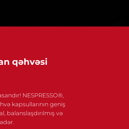
yan qəhvəsi
a asandır! NESPRESSO®,
ə kapsullarının geniş
al, balanslaşdırılmış və
qədər.