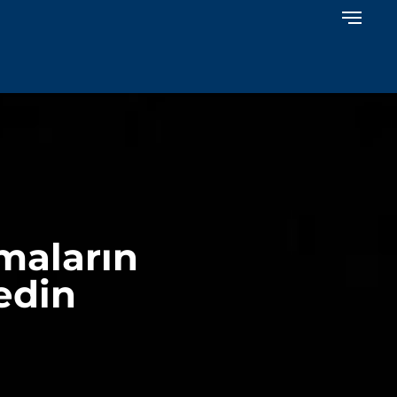
maların
edin