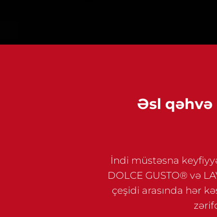
Əsl qəhvə 
İndi müstəsna keyfiyy
DOLCE GUSTO® və LAVA
çeşidi arasında hər kəs
zərif