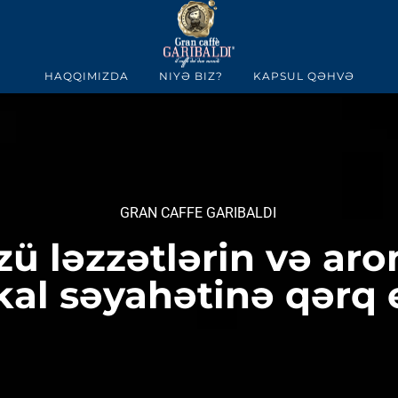
HAQQIMIZDA
NIYƏ BIZ?
KAPSUL QƏHVƏ
GRAN CAFFE GARIBALDI
ü ləzzətlərin və aro
kal səyahətinə qərq 