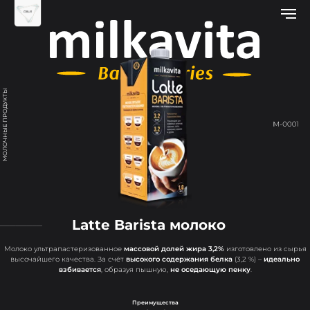
МОЛОЧНЫЕ ПРОДУКТЫ
Latte Barista молоко
Молоко ультрапастеризованное
массовой долей жира 3,2%
изготовлено из сырья
высочайшего качества. За счёт
высокого содержания белка
(3,2 %) –
идеально
взбивается
, образуя пышную,
не оседающую пенку
.
Преимущества