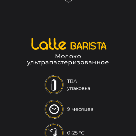
Молоко
ультрапастеризованное
TBA
упаковка
9 месяцев
0-25 °C