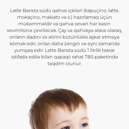
Latte Barista südü qəhvə içkiləri (kapuçino, latte,
mokaçino, makiato və s.) hazırlamaq üçün
mükəmməldir və qəhvə sevən hər kəsin
sevimlisinə çevriləcək. Çay və qəhvəyə əlavə olaraq,
onların dadını və ətirini bütünlüklə aşkar etməyə
kömək edir, onları daha zəngin və eyni zamanda
yumşaq edir. Latte Barista südü 1 litrlik təkrar
istifadə edilə bilən qapaqlı rahat TBS paketində
təqdim olunur.