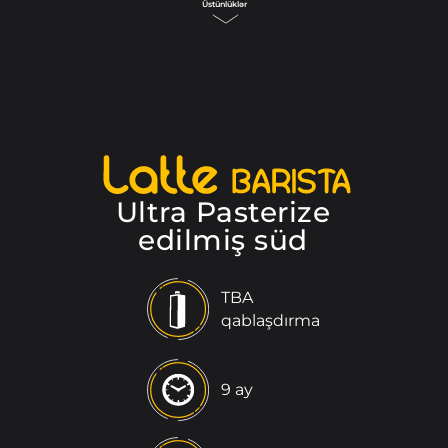
Üstünlüklər
Ultra Pasterize
edilmiş süd
TBA
qablaşdırma
9 ay