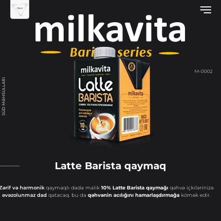
SÜD MƏHSULLARI
Latte Barista qaymaq
Zərif və harmonik
qaymaqlı dada malik
10% Latte Barista qaymağı
qəhvə içkilərinizə
əvəzolunmaz dad
qatacaq. bu da
qəhvənin acılığını hamarlaşdırmağa
kömək edir.